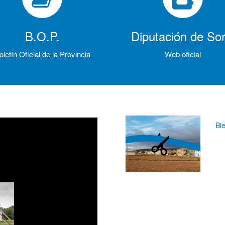
B.O.P.
Diputación de Sor
oletín Oficial de la Provincia
Web oficial
Bi