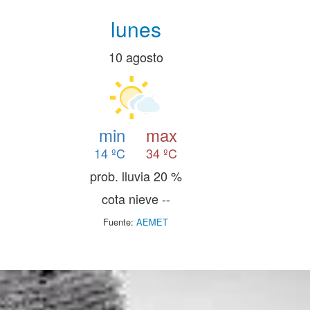
lunes
10 agosto
min
max
14 ºC
34 ºC
prob. lluvia 20 %
cota nieve --
Fuente:
AEMET