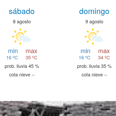
sábado
domingo
8 agosto
9 agosto
min
max
min
max
16 ºC
35 ºC
16 ºC
34 ºC
prob. lluvia 45 %
prob. lluvia 35 %
cota nieve --
cota nieve --