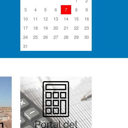
1
2
3
4
5
6
7
8
9
10
11
12
13
14
15
16
17
18
19
20
21
22
23
24
25
26
27
28
29
30
31