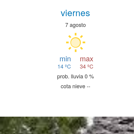
viernes
7 agosto
min
max
14 ºC
34 ºC
prob. lluvia 0 %
cota nieve --