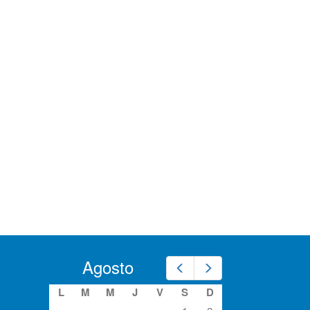
Agosto
Prev
Next
L
M
M
J
V
S
D