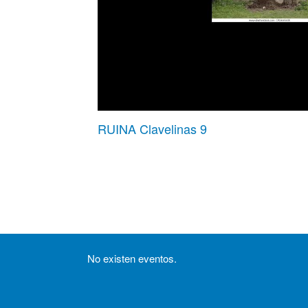
RUINA Clavelinas 9
No existen eventos.