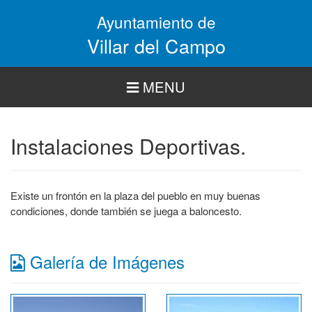
Pasar
Ayuntamiento de
al
contenido
Villar del Campo
principal
MENU
Instalaciones Deportivas.
Existe un frontón en la plaza del pueblo en muy buenas
condiciones, donde también se juega a baloncesto.
Galería de Imágenes