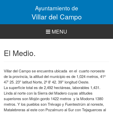
Pasar
Ayuntamiento de
al
contenido
Villar del Campo
principal
MENU
El Medio.
Villar del Campo se encuentra ubicada en el cuarto noroeste
de la provincia, la altitud del municipio es de 1,024 metros, 41º
47' 25. 23'' latitud Norte, 2º 8' 42. 39'' longitud Oeste.
La superficie total es de 2,492 hectáreas, laborables 1,431.
Linda al norte con la Sierra del Madero cuyas altitudes
superiores son Mojón gordo 1422 metros y la Modorra 1380
metros. Y los pueblos son Trévago y Fuentestrúm al noreste,
Matalebreras al este con Pozalmuro al Sur con Tejaguerces al