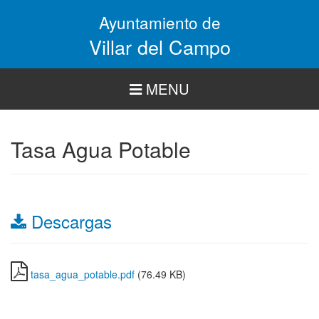
Pasar
Ayuntamiento de
al
contenido
Villar del Campo
principal
MENU
Tasa Agua Potable
Descargas
tasa_agua_potable.pdf
(76.49 KB)