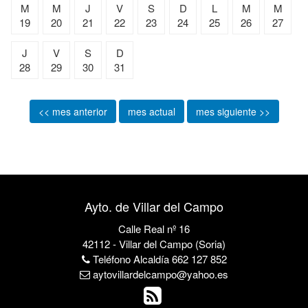
M
M
J
V
S
D
L
M
M
19
20
21
22
23
24
25
26
27
J
V
S
D
28
29
30
31
<< mes anterior
mes actual
mes siguiente >>
Ayto. de Villar del Campo
Calle Real nº 16
42112 - Villar del Campo (Soria)
Teléfono Alcaldía 662 127 852
aytovillardelcampo@yahoo.es