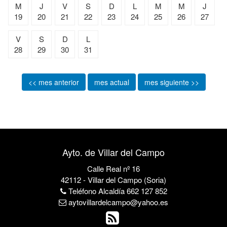
M
J
V
S
D
L
M
M
J
19
20
21
22
23
24
25
26
27
V
S
D
L
28
29
30
31
<< mes anterior
mes actual
mes siguiente >>
Ayto. de Villar del Campo
Calle Real nº 16
42112 - Villar del Campo (Soria)
Teléfono Alcaldía 662 127 852
aytovillardelcampo@yahoo.es